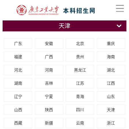
天津
广东
安徽
北京
重庆
福建
广西
贵州
海南
河北
河南
黑龙江
湖北
湖南
吉林
江苏
江西
辽宁
宁夏
青海
山东
山西
陕西
四川
天津
西藏
新疆
云南
浙江