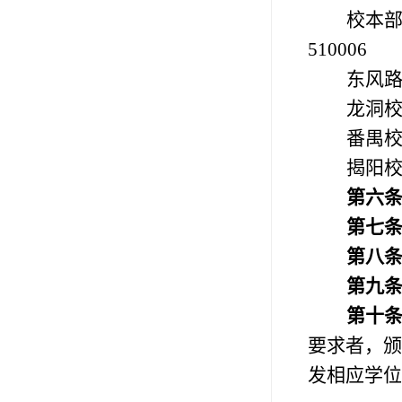
校本
510006
东风
龙洞
番禺
揭阳
第六
第七
第八
第九
第十
要求者，颁
发相应学位