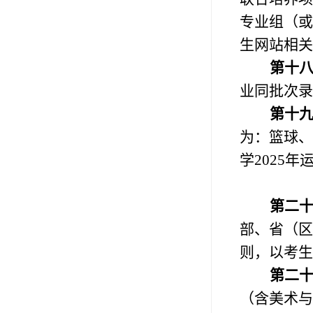
专业组（或
生网站相关
第十
业同批次录
第十
为：篮球、
学
2025
年
第二
部、省（区
则，以考生
第二
（含美术与