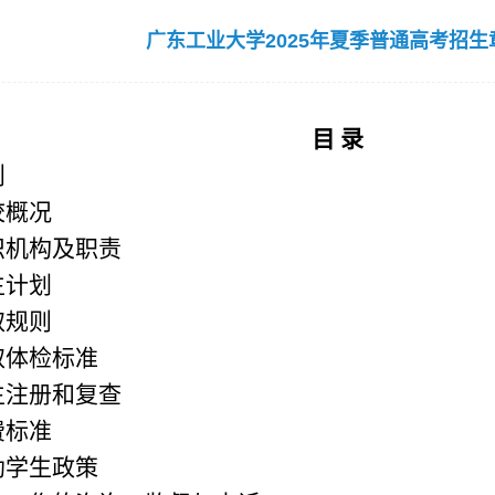
广东工业大学2025年夏季普通高考招生
目
录
则
校概况
织机构及职责
生计划
取规则
取体检标准
生注册和复查
费标准
助学生政策